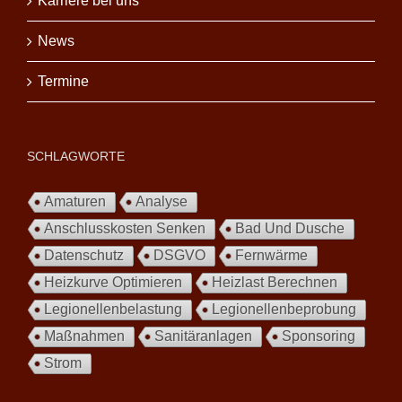
Karriere bei uns
News
Termine
SCHLAGWORTE
Amaturen
Analyse
Anschlusskosten Senken
Bad Und Dusche
Datenschutz
DSGVO
Fernwärme
Heizkurve Optimieren
Heizlast Berechnen
Legionellenbelastung
Legionellenbeprobung
Maßnahmen
Sanitäranlagen
Sponsoring
Strom