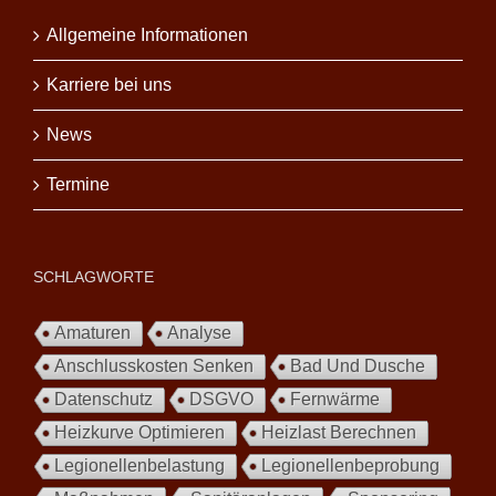
Allgemeine Informationen
Karriere bei uns
News
Termine
SCHLAGWORTE
Amaturen
Analyse
Anschlusskosten Senken
Bad Und Dusche
Datenschutz
DSGVO
Fernwärme
Heizkurve Optimieren
Heizlast Berechnen
Legionellenbelastung
Legionellenbeprobung