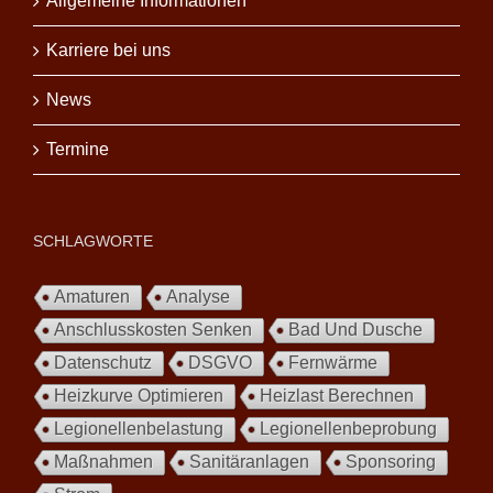
Allgemeine Informationen
Karriere bei uns
News
Termine
SCHLAGWORTE
Amaturen
Analyse
Anschlusskosten Senken
Bad Und Dusche
Datenschutz
DSGVO
Fernwärme
Heizkurve Optimieren
Heizlast Berechnen
Legionellenbelastung
Legionellenbeprobung
Maßnahmen
Sanitäranlagen
Sponsoring