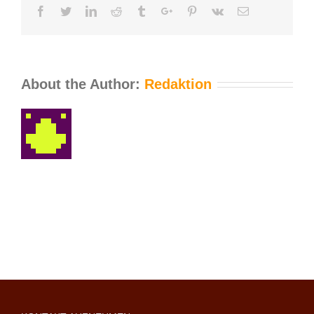
Facebook
Twitter
Linkedin
Reddit
Tumblr
Google+
Pinterest
Vk
Email
About the Author:
Redaktion