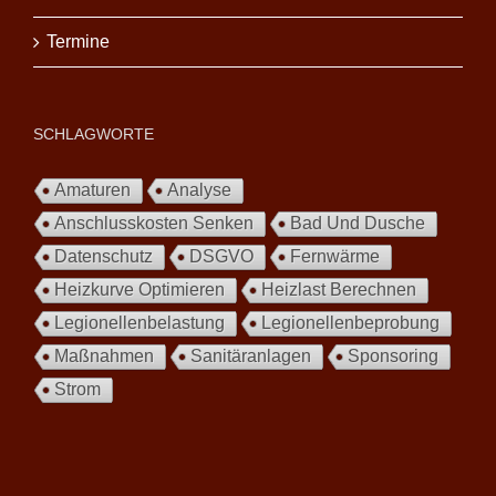
Termine
SCHLAGWORTE
Amaturen
Analyse
Anschlusskosten Senken
Bad Und Dusche
Datenschutz
DSGVO
Fernwärme
Heizkurve Optimieren
Heizlast Berechnen
Legionellenbelastung
Legionellenbeprobung
Maßnahmen
Sanitäranlagen
Sponsoring
Strom