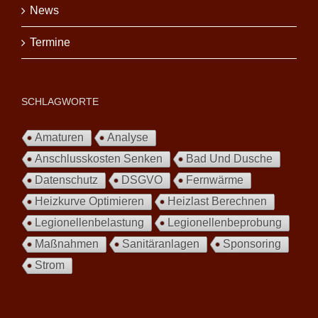
News
Termine
SCHLAGWORTE
Amaturen
Analyse
Anschlusskosten Senken
Bad Und Dusche
Datenschutz
DSGVO
Fernwärme
Heizkurve Optimieren
Heizlast Berechnen
Legionellenbelastung
Legionellenbeprobung
Maßnahmen
Sanitäranlagen
Sponsoring
Strom