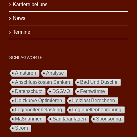
Karriere bei uns
News
Termine
SCHLAGWORTE
Amaturen
Analyse
Anschlusskosten Senken
Bad Und Dusche
Datenschutz
DSGVO
Fernwärme
Heizkurve Optimieren
Heizlast Berechnen
Legionellenbelastung
Legionellenbeprobung
Maßnahmen
Sanitäranlagen
Sponsoring
Strom