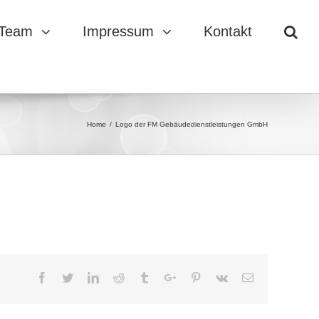
 Team
Impressum
Kontakt
Home
/
Logo der FM Gebäudedienstleistungen GmbH
Facebook
Twitter
Linkedin
Reddit
Tumblr
Google+
Pinterest
Vk
Email